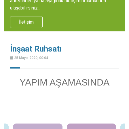
adresinden ya da aşağıdaki iletişim bölümünden
ulaşabilirsiniz...
İletişim
İnşaat Ruhsatı
25 Mayıs 2020, 00:04
YAPIM AŞAMASINDA